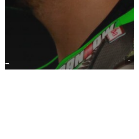
superbike
La stagione SBK 2020 si è
conclusa. L’infortunio nella gara
di Barcellona ha costretto Max
Scheib a concludere in anticipo il
campionato