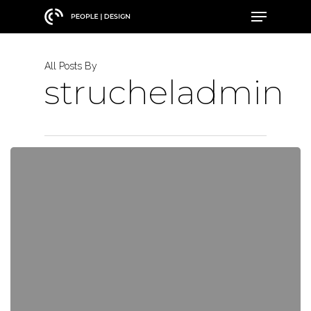
Skip
Menu
to
main
content
All Posts By
strucheladmin