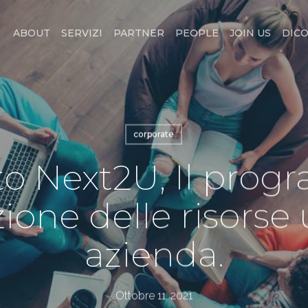
ABOUT
SERVIZI
PARTNER
PEOPLE
JOIN US
DICO
corporate
ito Next2U, Il pro
zione delle risors
azienda.
Ottobre 11, 2021