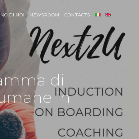
NO DI NOI
NEWSROOM
CONTACTS
gramma di
e umane in