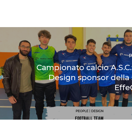
P
Campionato calcio A.S.C.
Design sponsor della
Effe