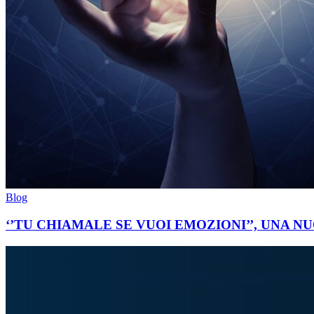
Blog
‘’TU CHIAMALE SE VUOI EMOZIONI’’, UNA N