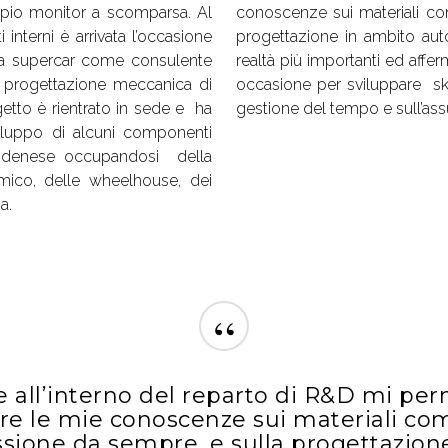
ppio monitor a scomparsa. Al
conoscenze sui materiali co
interni è arrivata l’occasione
progettazione in ambito auto
 una supercar come consulente
realtà più importanti ed aff
a progettazione meccanica di
occasione per sviluppare skil
etto è rientrato in sede e ha
gestione del tempo e sull’ass
viluppo di alcuni componenti
modenese occupandosi della
amico, delle wheelhouse, dei
a.
“
e all’interno del reparto di R&D mi per
re le mie conoscenze sui materiali com
sione da sempre, e sulla progettazion