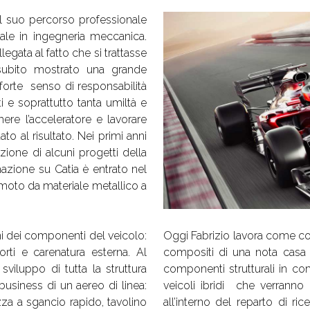
 il suo percorso professionale
ale in ingegneria meccanica.
egata al fatto che si trattasse
 subito mostrato una grande
orte senso di responsabilità
i e soprattutto tanta umiltà e
mere l’acceleratore e lavorare
to al risultato. Nei primi anni
zione di alcuni progetti della
zione su Catia è entrato nel
moto da materiale metallico a
ni dei componenti del veicolo:
Oggi Fabrizio lavora come co
orti e carenatura esterna. Al
compositi di una nota casa a
viluppo di tutta la struttura
componenti strutturali in co
business di un aereo di linea:
veicoli ibridi che verranno
za a sgancio rapido, tavolino
all’interno del reparto di r