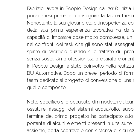
Fabrizio lavora in People Design dal 2018. Inizia
pochi mesi prima di conseguire la laurea trienn
Nonostante la sua giovane età e l’inesperienza coll
della sua prima esperienza lavorativa ha da
capacità di imparare cose molto complesse, un f
nei confronti dei task che gli sono stati assegnat
spirito di sacrificio quando si è trattato di pre
senza sosta. Un professionista preparato e orienta
in People Design è stato coinvolto nella realizza
BU Automotive. Dopo un breve periodo di forma
team dedicato al progetto di conversione di una 
quello composito.
Nello specifico si è occupato di rimodellare alcu
ossature, fissaggi dei sistemi acqua/olio, supp
termine del primo progetto ha partecipato allo s
portante di alcuni elementi presenti in una suite 
assieme, porta scorrevole con sistema di sicurez