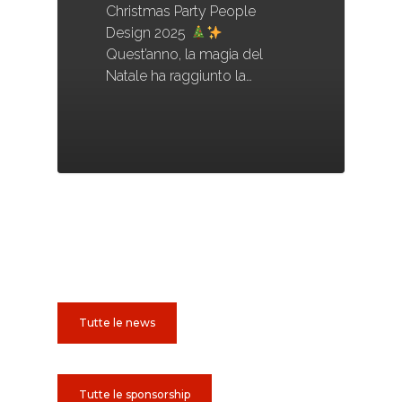
Christmas Party People
Design 2025
Quest’anno, la magia del
Natale ha raggiunto la…
Tutte le news
Tutte le sponsorship