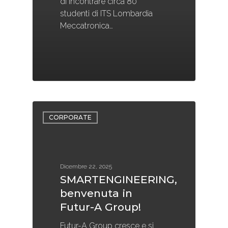
di incontrare circa 80
studenti di ITS Lombardia
Meccatronica…
CORPORATE
Dicembre 22, 2025
SMARTENGINEERING,
benvenuta in
Futur-A Group!
Futur-A Group cresce e si