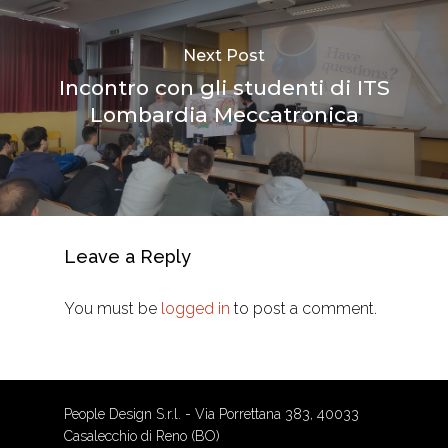
Next Post
Incontro con gli studenti di ITS
Lombardia Meccatronica
Leave a Reply
You must be
logged in
to post a comment.
People Design S.r.l. - Via Porrettana 383, 40033
Casalecchio di Reno (BO)