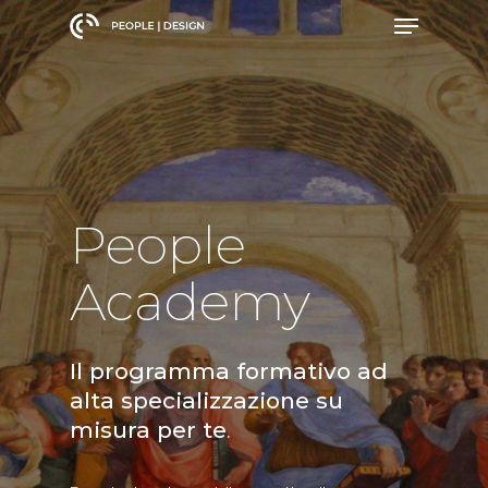
Skip
Menu
to
main
content
People
Academy
Il programma formativo ad
alta specializzazione su
misura per te
.