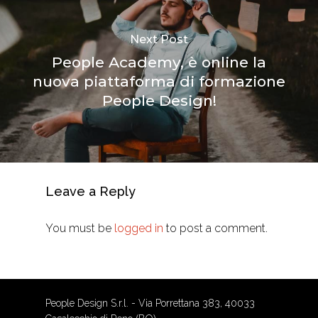
Next Post
People Academy, è online la
nuova piattaforma di formazione
People Design!
Leave a Reply
You must be
logged in
to post a comment.
People Design S.r.l. - Via Porrettana 383, 40033