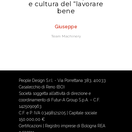
e cultura del “lavorare
bene
Giuseppe
Team Machinery
People Design S.r.l. - Via Porrettana 383, 40033
Casalecchio di Reno (BO)
Società soggetta all’attività di direzione e
coordinamento di Futur-A Group S.p.A. – C.F.
1425090963
C.F. e P. IVA 03498121205 | Capitale sociale
150.000,00 €
Certificazioni
| Registro imprese di Bologna REA