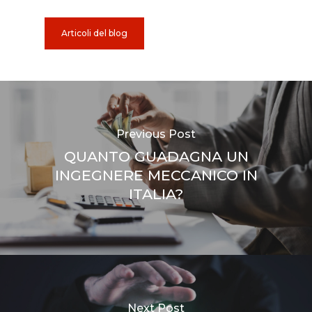
Articoli del blog
Previous Post
QUANTO GUADAGNA UN
INGEGNERE MECCANICO IN
ITALIA?
Next Post