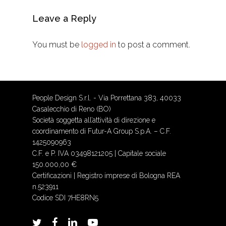
Leave a Reply
You must be
logged in
to post a comment.
People Design S.r.l. - Via Porrettana 383, 40033
Casalecchio di Reno (BO)
Società soggetta all’attività di direzione e
coordinamento di Futur-A Group S.p.A. – C.F.
1425090963
C.F. e P. IVA 03498121205 | Capitale sociale
150.000,00 €
Certificazioni
| Registro imprese di Bologna REA
n.523911
Codice SDI 7HE8RN5
twitter
facebook
linkedin
youtube