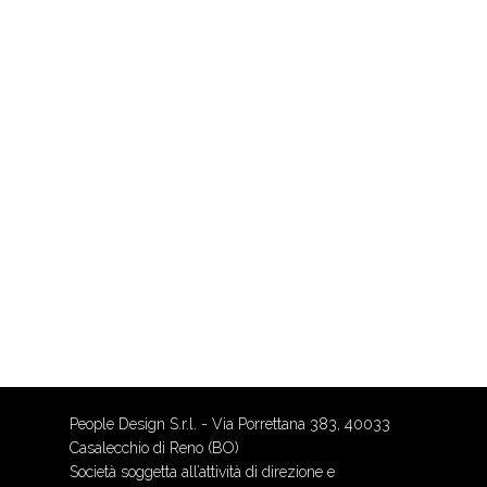
People Design S.r.l. - Via Porrettana 383, 40033
Casalecchio di Reno (BO)
Società soggetta all’attività di direzione e