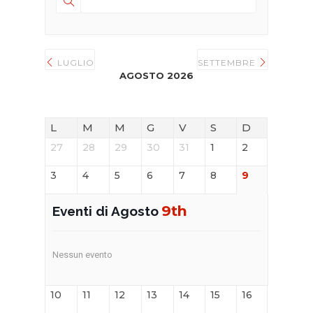
LUGLIO
SETTEMBRE
AGOSTO 2026
L
M
M
G
V
S
D
27
28
29
30
31
1
2
3
4
5
6
7
8
9
9th
Eventi di Agosto
Nessun evento
10
11
12
13
14
15
16