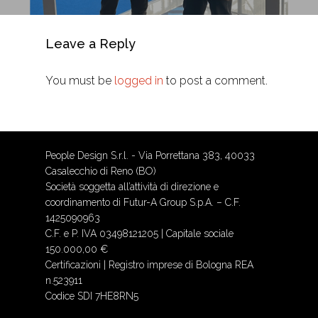
Leave a Reply
You must be
logged in
to post a comment.
People Design S.r.l. - Via Porrettana 383, 40033
Casalecchio di Reno (BO)
Società soggetta all’attività di direzione e
coordinamento di Futur-A Group S.p.A. – C.F.
1425090963
C.F. e P. IVA 03498121205 | Capitale sociale
150.000,00 €
Certificazioni
| Registro imprese di Bologna REA
n.523911
Codice SDI 7HE8RN5